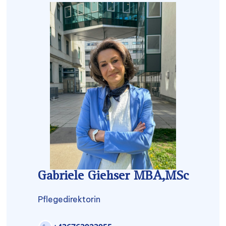
Gabriele Giehser MBA,MSc
Pflegedirektorin